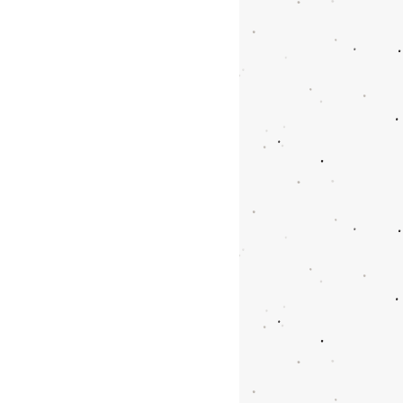
olay taşınır
ksi toz boyalıdır
evcuttur
sma kapasitesi
eri: 150x124x93 cm
17 m3
108x63x32cm
r
 6