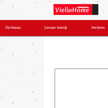
Ütü Masası
Çamaşır Askılığı
Merdiven