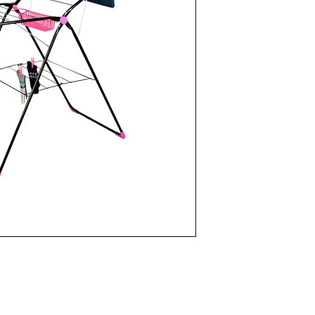
Katlanabilir ve k
Elektrostatik epo
Mandal sepeti m
17.5m Çamaşır a
Açık Ürün Ölçül
Koli Hacmi: 0,2
Koli Ölçüleri: 
Metal Tipi: Demi
KOLİ İÇİ ADEDİ: