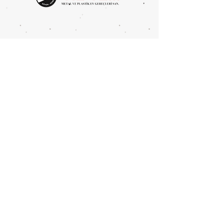
Yükseklik: 78-90 cm
Koli Hacmi: 0,123 m3
Koli Ölçüleri: 155x45x18 cm
Metal Tipi: Demir
KOLİ İÇİ ADEDİ: 5
Mahmutbey Merkez Mah.
Devekaldırımı Cad. 2625 Sok.
No:4 BAĞCILAR/İSTANBUL
Tel:
0212 446 8394
Fax:
0212 446 6386
info@yil-tem.com.tr