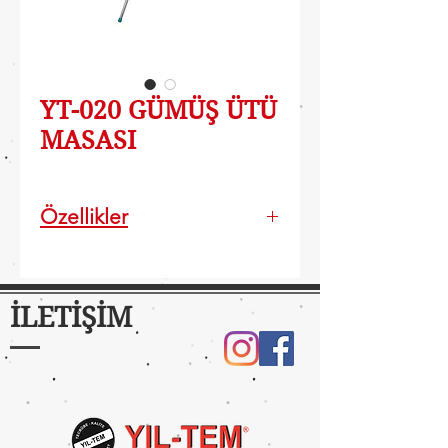
YT-020 GÜMÜŞ ÜTÜ
MASASI
Özellikler
Buhar geçirici geniş
monoblok sac gövde
Katlanabilir,kolay taşınır
İLETİŞİM
Elektrostatik epoksi toz boya
Ütü tabanını koruyucu
yanmaz silikon tıpalar
Tabla Ölçüsü: 33x108 cm
Başlık Ölçüsü: 22x30 cm