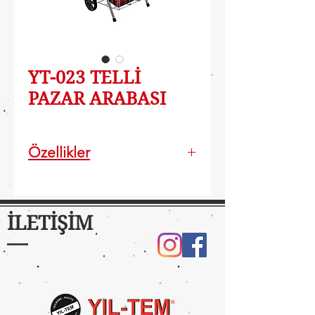
YT-023 TELLİ
PAZAR ARABASI
Özellikler
Alternatif renk seçenekleri
Katlanabilir ve kolay taşınır
Açık Ürün Ölçüleri: 94x33x40
İLETİŞİM
cm
Paket Hacmi: 0,177 m3
Paket Ölçüleri: 157x47x24 cm
Taşıma Kapasitesi: 30 kg
Çanta Hacmi: 60 lt