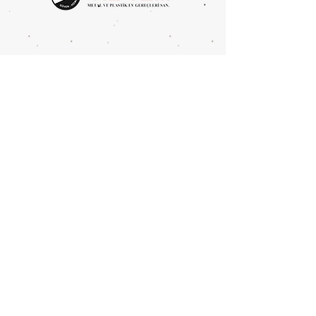
Metal Tipi: Demir
KOLİ İÇİ ADEDİ: 6
Mahmutbey Merkez Mah.
Devekaldırımı Cad. 2625 Sok.
No:4 BAĞCILAR/İSTANBUL
Tel:
0212 446 8394
Fax:
0212 446 6386
info@yil-tem.com.tr