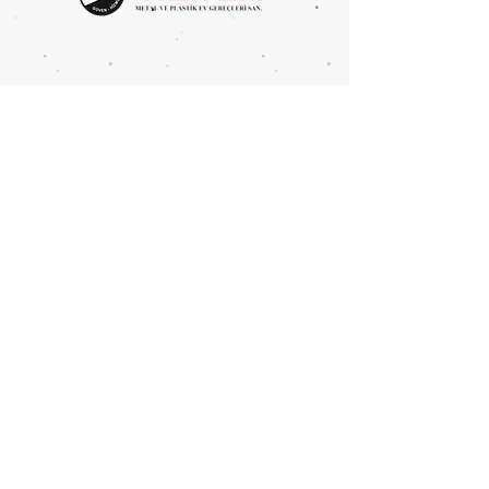
Mahmutbey Merkez Mah.
Devekaldırımı Cad. 2625 Sok.
No:4 BAĞCILAR/İSTANBUL
Tel:
0212 446 8394
Fax:
0212 446 6386
info@yil-tem.com.tr