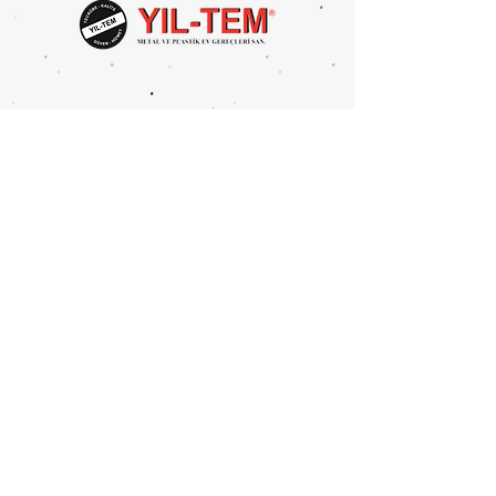
Taşıma Kapasitesi: 120 kg
Paket Hacmi: 0,079 m3
Paket Ölçüleri:
189x51x11x26 cm
Metal Tipi: Demir
PAKET İÇİ ADEDİ: 1
Mahmutbey Merkez Mah.
Devekaldırımı Cad. 2625 Sok.
No:4 BAĞCILAR/İSTANBUL
Tel:
0212 446 8394
Fax:
0212 446 6386
info@yil-tem.com.tr